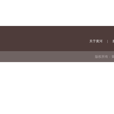
关于黄河
|
版权所有：黄