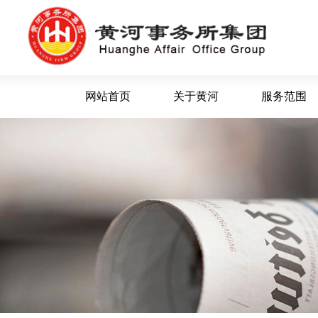
网站首页
关于黄河
服务范围